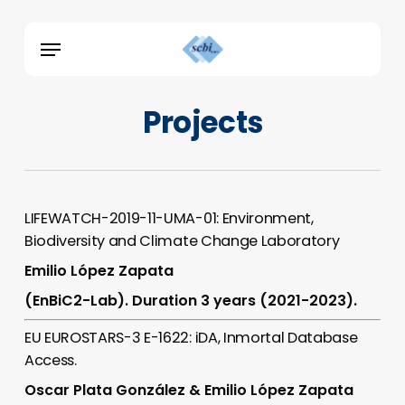
Skip
Menu
to
Menu
main
content
Projects
LIFEWATCH-2019-11-UMA-01: Environment,
Biodiversity and Climate Change Laboratory
Emilio López Zapata
(EnBiC2-Lab). Duration 3 years (2021-2023).
EU EUROSTARS-3 E-1622: iDA, Inmortal Database
Access.
Oscar Plata González & Emilio López Zapata