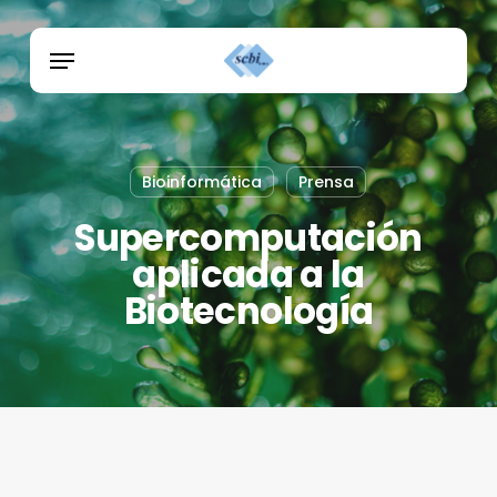
Skip
Menu
to
Menu
main
content
Bioinformática
Prensa
Supercomputación
aplicada a la
Biotecnología