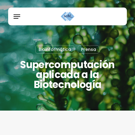
Skip
Menu
to
Menu
main
content
Bioinformática
Prensa
Supercomputación
aplicada a la
Biotecnología