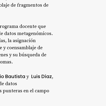
blaje de fragmentos de
o programa docente que
 de datos metagenómicos.
as, la asignación
e y coensamblaje de
enes y su búsqueda de
nomas.
o Bautista
Luis Díaz
y
,
 de datos
s punteras en el campo