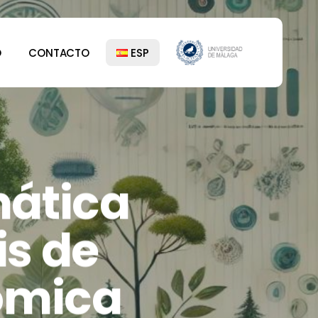
Menu
O
CONTACTO
ESP
mática
is de
ómica