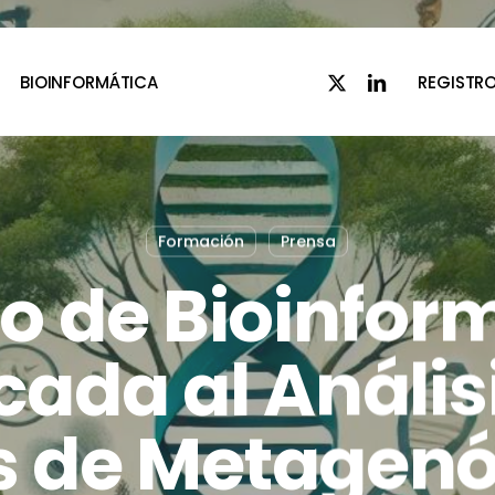
x-
linkedin
BIOINFORMÁTICA
REGISTR
twitter
Formación
Prensa
so de Bioinfor
cada al Anális
s de Metagen