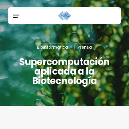
Skip
Menu
to
Menu
main
content
Bioinformática
Prensa
Supercomputación
aplicada a la
Biotecnología