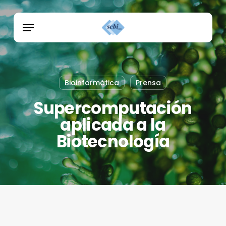
Skip
Menu
to
Menu
main
content
Bioinformática
Prensa
Supercomputación
aplicada a la
Biotecnología