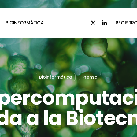
x-
linkedin
BIOINFORMÁTICA
REGISTR
twitter
Bioinformática
Prensa
percomputac
da a la Biotec