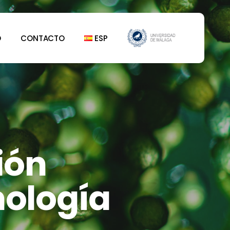
Menu
O
CONTACTO
ESP
ión
nología