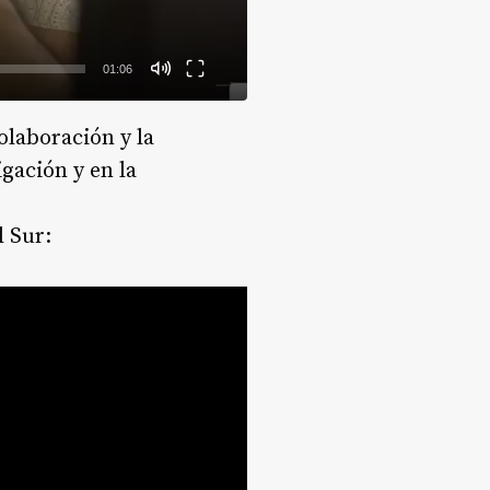
01:06
olaboración y la
gación y en la
l Sur: