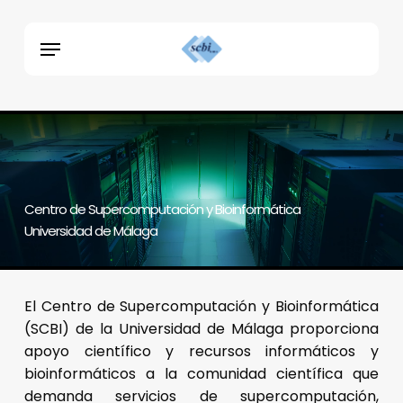
Skip
Menu
to
Menu
main
content
Centro de Supercomputación y Bioinformática
Universidad de Málaga
El Centro de Supercomputación y Bioinformática
(SCBI) de la Universidad de Málaga proporciona
apoyo científico y recursos informáticos y
bioinformáticos a la comunidad científica que
demanda servicios de supercomputación,