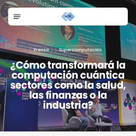
Skip
Menu
to
Menu
main
content
Prensa
Supercomputación
¿Cómo transformará la
computación cuántica
sectores como la salud,
las finanzas o la
industria?